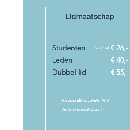
Lidmaatschap
Studenten
€ 26,-
Minimaal
Leden
€ 40,-
Dubbel lid
€ 55,-
Toegang alle activiteiten WIS
Digitale tijdschrift
Incontri