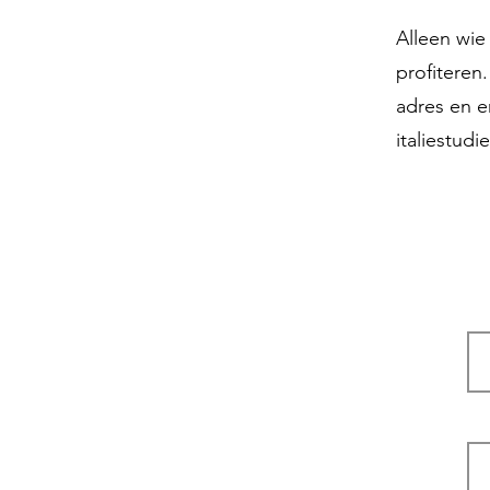
Alleen wie 
profiteren
adres en e
italiestud
W
E-m
Li