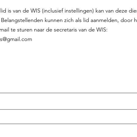
lid is van de WIS (inclusief instellingen) kan van deze die
. Belangstellenden kunnen zich als lid aanmelden, door 
mail te sturen naar de secretaris van de WIS:
ies@gmail.com
ord lid bij Werkgroep Italië Studi
ailadres
dmaatschap