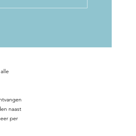
alle
ontvangen
den naast
eer per