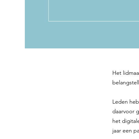
Het lidmaa
belangstel
Leden hebb
daarvoor g
het digital
jaar een p