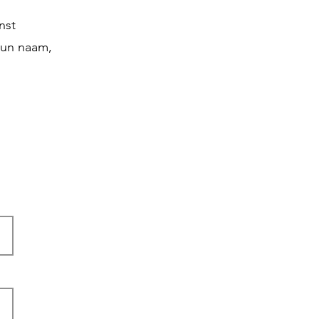
nst
hun naam,
es