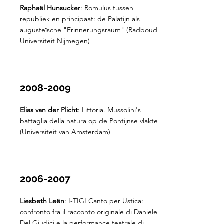
Raphaël Hunsucker
: Romulus tussen
republiek en principaat: de Palatijn als
augusteïsche "Erinnerungsraum" (Radboud
Universiteit Nijmegen)
2008-2009
Elias van der Plicht
: Littoria. Mussolini's
battaglia della natura op de Pontijnse vlakte
(Universiteit van Amsterdam)
2006-2007
Liesbeth Leën
: I-TIGI Canto per Ustica:
confronto fra il racconto originale di Daniele
Del Giudici e la performance teatrale di