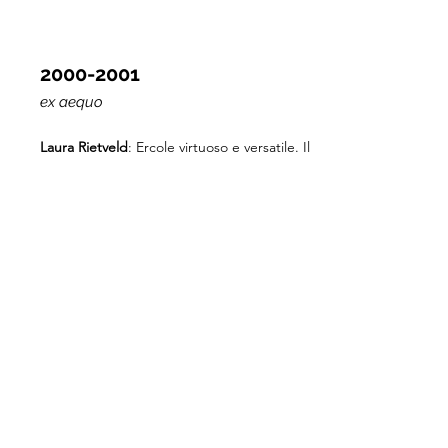
2000-2001
ex aequo
Laura Rietveld
: Ercole virtuoso e versatile. Il
mito e il personaggio di Ercole nell' opera di
Dante, Petrarca e Boccaccio (Universiteit van
Amsterdam)
Inge Werner
: Lasca tussen literatoren en
kunstenaar (Universiteit Utrecht)
1998-1999
ex aequo
Tamara van Kessel
: Tussen italianità en