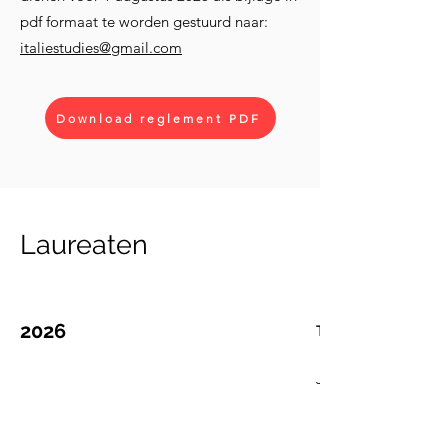
pdf formaat te worden gestuurd naar:
italiestudies@gmail.com
Download reglement PDF
Laureaten
2026
Taal- en letterkunde
Jurtrapport