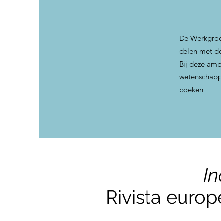
De Werkgroep
delen met d
Bij deze amb
wetenschappel
boeken
In
Rivista europe