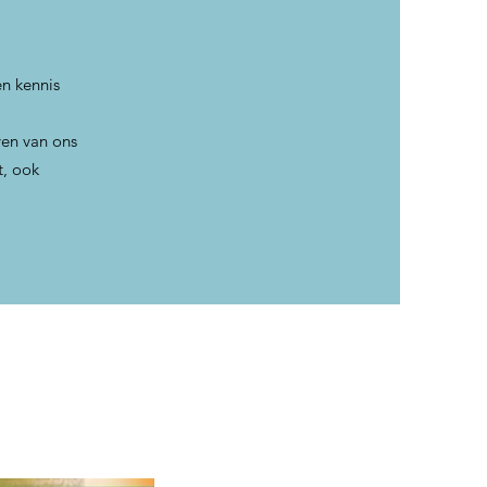
n kennis
ven van ons
t, ook