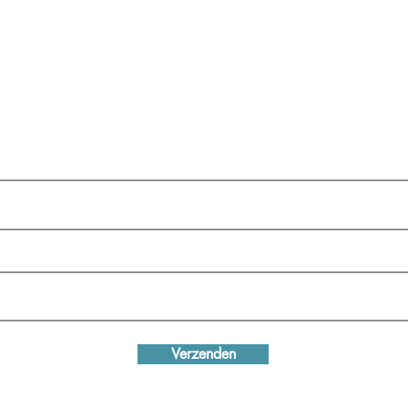
ord lid bij Werkgroep Italië Studi
ailadres
dmaatschap
Verzenden