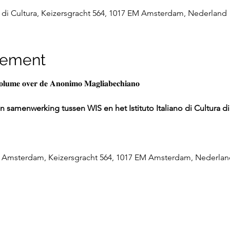
o di Cultura, Keizersgracht 564, 1017 EM Amsterdam, Nederland
nement
𝐯𝐨𝐥𝐮𝐦𝐞 𝐨𝐯𝐞𝐫 𝐝𝐞 𝐀𝐧𝐨𝐧𝐢𝐦𝐨 𝐌𝐚𝐠𝐥𝐢𝐚𝐛𝐞𝐜𝐡𝐢𝐚𝐧𝐨
 samenwerking tussen WIS en het Istituto Italiano di Cultura 
a di Amsterdam, Keizersgracht 564, 1017 EM Amsterdam, Nederlan