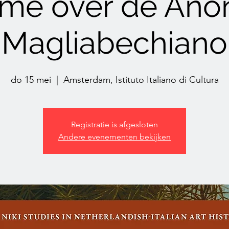
ume over de Ano
Magliabechiano
do 15 mei
  |  
Amsterdam, Istituto Italiano di Cultura
Registratie is afgesloten
Andere evenementen bekijken