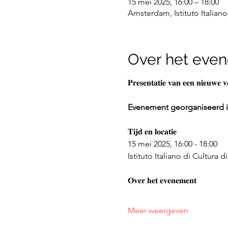
15 mei 2025, 16:00 – 18:00
Amsterdam, Istituto Italian
Over het eve
𝐏𝐫𝐞𝐬𝐞𝐧𝐭𝐚𝐭𝐢𝐞 𝐯𝐚𝐧 𝐞𝐞𝐧 𝐧𝐢𝐞𝐮𝐰𝐞 
Evenement georganiseerd in
𝐓𝐢𝐣𝐝 𝐞𝐧 𝐥𝐨𝐜𝐚𝐭𝐢𝐞
15 mei 2025, 16:00 - 18:00
Istituto Italiano di Cultur
𝐎𝐯𝐞𝐫 𝐡𝐞𝐭 𝐞𝐯𝐞𝐧𝐞𝐦𝐞𝐧𝐭
Meer weergeven