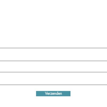
ord lid bij Werkgroep Italië Studi
ailadres
dmaatschap
Verzenden